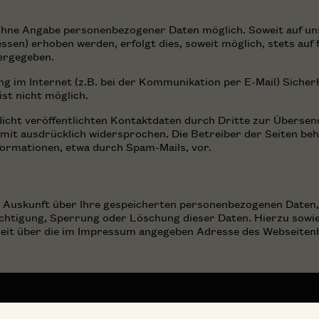
l ohne Angabe personenbezogener Daten möglich. Soweit auf u
ssen) erhoben werden, erfolgt dies, soweit möglich, stets auf f
ergegeben.
g im Internet (z.B. bei der Kommunikation per E-Mail) Sicherh
st nicht möglich.
cht veröffentlichten Kontaktdaten durch Dritte zur Übersend
it ausdrücklich widersprochen. Die Betreiber der Seiten beha
ormationen, etwa durch Spam-Mails, vor.
che Auskunft über Ihre gespeicherten personenbezogenen Date
ichtigung, Sperrung oder Löschung dieser Daten. Hierzu sow
zeit über die im Impressum angegeben Adresse des Webseiten
adressen
Newsletter