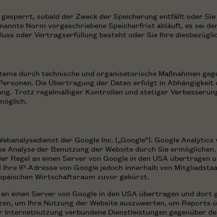
esperrt, sobald der Zweck der Speicherung entfällt oder Sie
nannte Norm vorgeschriebene Speicherfrist abläuft, es sei den
ss oder Vertragserfüllung besteht oder Sie Ihre diesbezüglich
steme durch technische und organisatorische Maßnahmen gegen
Personen. Die Übertragung der Daten erfolgt in Abhängigkeit
lung. Trotz regelmäßiger Kontrollen und stetiger Verbesseru
möglich.
ebanalysedienst der Google Inc. („Google“). Google Analytics 
e Analyse der Benutzung der Website durch Sie ermöglichen.
er Regel an einen Server von Google in den USA übertragen un
 Ihre IP-Adresse von Google jedoch innerhalb von Mitgliedsta
päischen Wirtschaftsraum zuvor gekürzt.
e an einen Server von Google in den USA übertragen und dort 
tzen, um Ihre Nutzung der Website auszuwerten, um Reports ü
r Internetnutzung verbundene Dienstleistungen gegenüber de