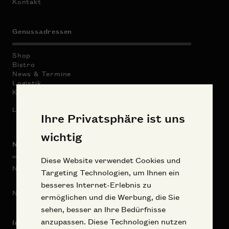
Kontakt
Genussadressen
Shop
Bistro
News & Termine
Logistik
Kontakt
Landgut am Pößnitzberg
Ihre Privatsphäre ist uns
wichtig
Newsletter
Diese Website verwendet Cookies und
Neuigkeiten & Angebote erhalten:
Targeting Technologien, um Ihnen ein
besseres Internet-Erlebnis zu
Newsletteranmeldung
ermöglichen und die Werbung, die Sie
sehen, besser an Ihre Bedürfnisse
anzupassen. Diese Technologien nutzen
Impressum